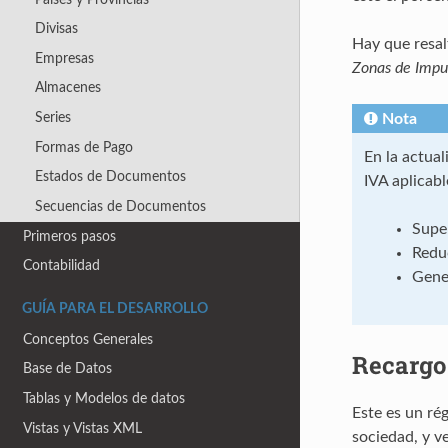
Divisas
Hay que resalt
Empresas
Zonas de Impu
Almacenes
Series
Nota
Formas de Pago
En la actua
Estados de Documentos
IVA aplicab
Secuencias de Documentos
Supe
Primeros pasos
Reduc
Contabilidad
Gener
GUÍA PARA EL DESARROLLO
Conceptos Generales
Recargo
Base de Datos
Tablas y Modelos de datos
Este es un ré
Vistas y Vistas XML
sociedad, y ve