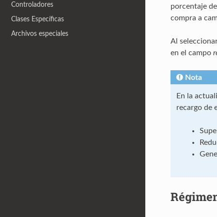
Controladores
porcentaje de
compra a camb
Clases Específicas
Archivos especiales
Al selecciona
en el campo
r
Nota
En la actua
recargo de 
Supe
Reduc
Gener
Régimen