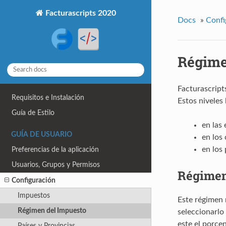
Facturascripts 2020
Docs
»
Confi
Régime
Facturascript
Requisitos e Instalación
Estos niveles
Guía de Estilo
en las
GUÍA DE USUARIO
en los 
en los
Preferencias de la aplicación
Usuarios, Grupos y Permisos
Régimen
Configuración
Impuestos
Este régimen 
Régimen del Impuesto
seleccionarlo 
este el porcen
Países y Provincias